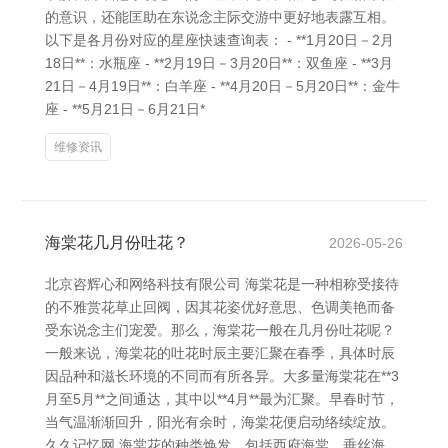
的意识，还能匡助在东说念主际交游中更好地表露互相。
以下是各月份对应的星座快速查询表： - **1月20日－2月
18日**：水瓶座 - **2月19日－3月20日**：双鱼座 - **3月
21日－4月19日**：白羊座 - **4月20日－5月20日**：金牛
座 - **5月21日－6月21日*
维修资讯
海棠花几月份吐花？
2026-05-26
北京咨辉心和网络科技有限公司 海棠花是一种相称受接待
的不雅赏花草止回阀，因其花姿优好意思、色调美艳而备
受东说念主们宠爱。那么，海棠花一般在几月份吐花呢？
一般来说，海棠花的吐花时辰主要汇聚在春季，具体时辰
因品种和滋长环境的不同而有所各异。大多量海棠花在**3
月至5月**之间通达，其中以**4月**最为汇聚。早春时节，
当气温渐渐回升，阳光有余时，海棠花便启动络续绽放。
久久记忆网 海棠花的种类焕发，包括西府海棠、垂丝海