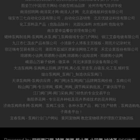
图姿兰(中国)官方网站-功效型精油品牌
沧州市电气培训学校
南漳招聘网-南漳英才网-南漳人才网
北京盛格航科技有限公司
瑞安市三七自动化仪器有限公司，自动化仪器销售
北京优捷达科技有限公司
化工原料及产品（危险品除外） 光固化涂料 水性涂料 危险化学
南京爱幸益餐饮管理有限公司
蟋蟀泵阀制造网-泵阀网,水泵,阀门,泵阀领域专业门户网站
镇江艾森电镀有限公司
九江市仁茂农产品有限公司
小清新个人博客主页模板 - 用照片记录时光
宿迁嗨奇贸易有限公司
莆田市荔城区谱家佳网络工作室
禾宏企業股份有限公司
琅琊阁小说网,琅琊阁小说网,琅琊阁小说阅读网 - 琅琊阁小说网
峨眉山万麻子烧烤 - 微菜单
河北涞源显示设备有限公司
大连泵阀网-泵阀网止回阀,调节阀,离心泵,管道泵,自吸泵,化工泵,螺杆泵
烟台泵阀网_泵阀门_制造供应泵阀门
天津泵阀网-泵阀供应商，阀门网|水泵网|阀门品牌网泵阀价格，泵阀公司
鞍山阀门网-专注球阀_蝶阀_闸阀_调节阀采购批发_厂家供应平台
江门阀门网-阀门采购,阀门销售的专业交易平台
衡阳养花网 - 专注花卉种植及花卉养殖技术的花卉网站
济南泵阀商务网-泵阀网、泵阀工业泵，各种水泵产品，阀门生产销售，泵阀选购电
子商务平台！
宜春泵阀 - 泵阀行业门户网站
黄冈宠物网 教您宠物喂养护理医疗宠物训练