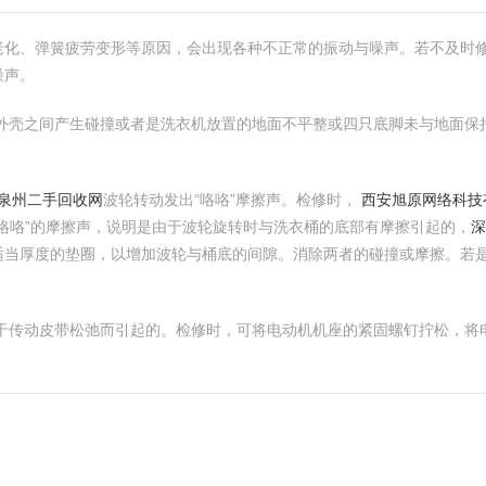
老化、弹簧疲劳变形等原因，会出现各种不正常的振动与噪声。若不及时
噪声。
与外壳之间产生碰撞或者是洗衣机放置的地面不平整或四只底脚未与地面
-泉州二手回收网
波轮转动发出“咯咯”摩擦声。检修时，
西安旭原网络科技
咯咯”的摩擦声，说明是由于波轮旋转时与洗衣桶的底部有摩擦引起的，
深
适当厚度的垫圈，以增加波轮与桶底的间隙。消除两者的碰撞或摩擦。若
由于传动皮带松弛而引起的。检修时，可将电动机机座的紧固螺钉拧松，