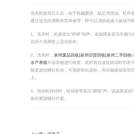
洗衣机使用日久后，由于机械磨损、缺乏润滑油、机件
通过适当的调整和简单修理，即可以消除或减小振动与
1、洗衣时，机身发出“砰砰”响声。该故障多是洗衣桶
在四个底脚垫上适当垫块。
2、洗衣时，
泉州废品回收|泉州旧货回收|泉州二手回收
水产养殖
不放衣物进行检查。此时若在波轮转动时仍有“
能是波轮螺钉松动，可现拆卸出波轮，再在轴底端加垫
上。
3、电动机转动时，转动皮带发出“噼啪”声。该故障是
座的紧固螺钉拧紧。