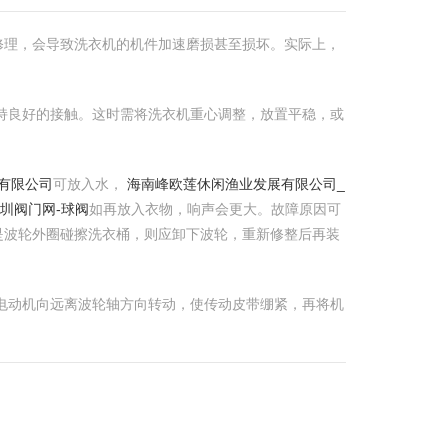
修理，会导致洗衣机的机件加速磨损甚至损坏。实际上，
保持良好的接触。这时需将洗衣机重心调整，放置平稳，或
有限公司
可放入水，
海南峰欧莲休闲渔业发展有限公司_
圳阀门网-球阀
如再放入衣物，响声会更大。故障原因可
是波轮外圈碰擦洗衣桶，则应卸下波轮，重新修整后再装
将电动机向远离波轮轴方向转动，使传动皮带绷紧，再将机