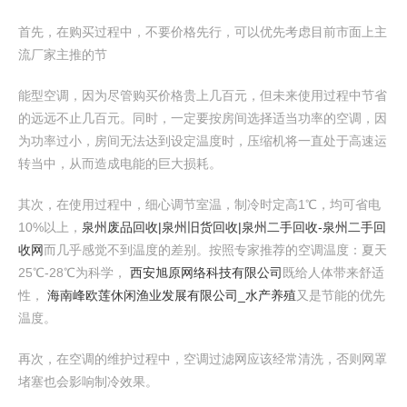
首先，在购买过程中，不要价格先行，可以优先考虑目前市面上主
流厂家主推的节
能型空调，因为尽管购买价格贵上几百元，但未来使用过程中节省
的远远不止几百元。同时，一定要按房间选择适当功率的空调，因
为功率过小，房间无法达到设定温度时，压缩机将一直处于高速运
转当中，从而造成电能的巨大损耗。
其次，在使用过程中，细心调节室温，制冷时定高1℃，均可省电
10%以上，
泉州废品回收|泉州旧货回收|泉州二手回收-泉州二手回
收网
而几乎感觉不到温度的差别。按照专家推荐的空调温度：夏天
25℃-28℃为科学，
西安旭原网络科技有限公司
既给人体带来舒适
性，
海南峰欧莲休闲渔业发展有限公司_水产养殖
又是节能的优先
温度。
再次，在空调的维护过程中，空调过滤网应该经常清洗，否则网罩
堵塞也会影响制冷效果。