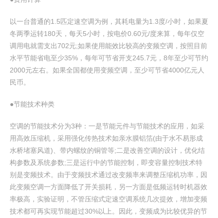
以一台普通的1.5匹定速空调为例，其耗电量为1.3度/小时，如果夏
冬两季运转180天，每天5小时，按电价0.60元/度来算，每年仅空
调用电就需支出702元;如果使用能效比较高的变频空调，按照目前
水平节能省电至少35%，每年可节省开支245.7元，8年至少可节约
2000元左右。如果全国都使用变频空调，至少可节省4000亿元人
民币。
●节能技术种类
空调的节能技术分为3种：一是节能元件与节能技术的应用，如采
用高效压缩机，采用强化传热技术如亲水膜铝箔(由于水不易形成
水桥堵塞风道)、带内螺纹的铜管等;二是改善空调的设计，优化结
构参数及系统参数;三是运行中的节能控制，即变容量控制技术特
别是变频技术。由于变频技术通过改变频率来调整压缩机功率，因
此变频空调一方面降低了开关损耗，另一方面是低频运转时机器效
率极高，实验证明，不管压缩式定速空调系统几次提效，增加变频
技术都可再实现节能超过30%以上。因此，变频成为比较优异的节