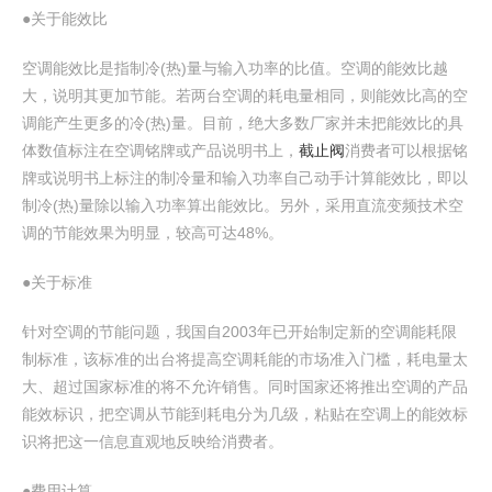
●关于能效比
空调能效比是指制冷(热)量与输入功率的比值。空调的能效比越
大，说明其更加节能。若两台空调的耗电量相同，则能效比高的空
调能产生更多的冷(热)量。目前，绝大多数厂家并未把能效比的具
体数值标注在空调铭牌或产品说明书上，
截止阀
消费者可以根据铭
牌或说明书上标注的制冷量和输入功率自己动手计算能效比，即以
制冷(热)量除以输入功率算出能效比。另外，采用直流变频技术空
调的节能效果为明显，较高可达48%。
●关于标准
针对空调的节能问题，我国自2003年已开始制定新的空调能耗限
制标准，该标准的出台将提高空调耗能的市场准入门槛，耗电量太
大、超过国家标准的将不允许销售。同时国家还将推出空调的产品
能效标识，把空调从节能到耗电分为几级，粘贴在空调上的能效标
识将把这一信息直观地反映给消费者。
●费用计算