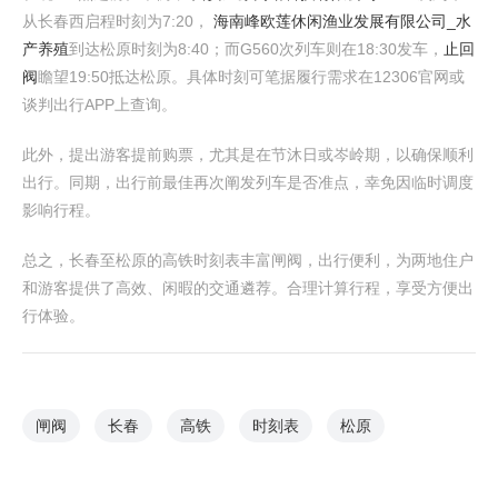
从长春西启程时刻为7:20，
海南峰欧莲休闲渔业发展有限公司_水
产养殖
到达松原时刻为8:40；而G560次列车则在18:30发车，
止回
阀
瞻望19:50抵达松原。具体时刻可笔据履行需求在12306官网或
谈判出行APP上查询。
此外，提出游客提前购票，尤其是在节沐日或岑岭期，以确保顺利
出行。同期，出行前最佳再次阐发列车是否准点，幸免因临时调度
影响行程。
总之，长春至松原的高铁时刻表丰富闸阀，出行便利，为两地住户
和游客提供了高效、闲暇的交通遴荐。合理计算行程，享受方便出
行体验。
闸阀
长春
高铁
时刻表
松原