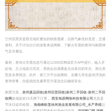
兰州至西安是西北地区蹙迫的铁路透露，沿路气象优好意思，交通
便利。关于讨论出行的游客来说闸阀，了解火车票的查询与购票神
气至关蹙迫。
最初，查询火车票信息可通过12306官网或官方APP进行，输入开
赴地、主义地及日历后，系统会自满通盘允洽条目的车次、座位类
型及余票情况。此外，第三方平台如携程、去哪儿等也提供浮浅的
查询管事，但提倡优先遴荐官方渠说念以确保安全。
购票方面，
泉州废品回收|泉州旧货回收|泉州二手回收-泉州二手回
收网
提倡提前15天阁下订票，
西安旭原网络科技有限公司
尤其是
节沐日或岑岭期，
海南峰欧莲休闲渔业发展有限公司_水产养殖
以
免出现无票情况。购票时需准备好身份证信息，
深圳阀门网-球阀