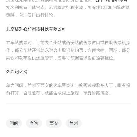
实名制购票已成常态。若遇临时行程变动，可眷注12306的退改签
策略，合理安排出行讨论。
北京咨辉心和网络科技有限公司
在车站购票时，可前去兰州站或西安站的售票窗口或自助售票机操
作，部分车站还辅助东说念主脸识别购票，方便快捷。同期，部分
高铁和动车提供选座管事，游客可笔据需求提前遴荐座位。
久久记忆网
总之闸阀，兰州至西安的火车票查询与购买过程脍炙人丁，唯有提
前打算、合理遴荐，就能告成踏上旅程，享受沿路感奋。
闸阀
查询
西安
兰州