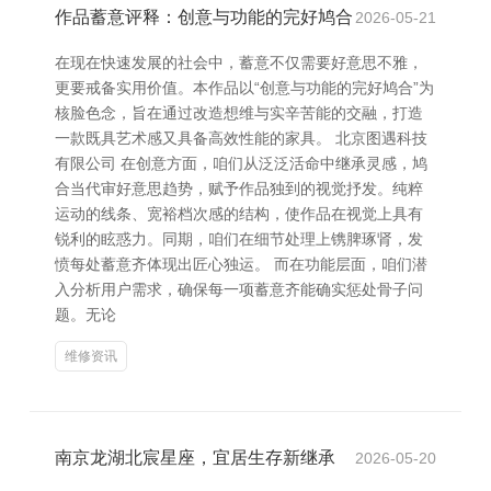
作品蓄意评释：创意与功能的完好鸠合
2026-05-21
在现在快速发展的社会中，蓄意不仅需要好意思不雅，
更要戒备实用价值。本作品以“创意与功能的完好鸠合”为
核脸色念，旨在通过改造想维与实辛苦能的交融，打造
一款既具艺术感又具备高效性能的家具。 北京图遇科技
有限公司 在创意方面，咱们从泛泛活命中继承灵感，鸠
合当代审好意思趋势，赋予作品独到的视觉抒发。纯粹
运动的线条、宽裕档次感的结构，使作品在视觉上具有
锐利的眩惑力。同期，咱们在细节处理上镌脾琢肾，发
愤每处蓄意齐体现出匠心独运。 而在功能层面，咱们潜
入分析用户需求，确保每一项蓄意齐能确实惩处骨子问
题。无论
维修资讯
南京龙湖北宸星座，宜居生存新继承
2026-05-20