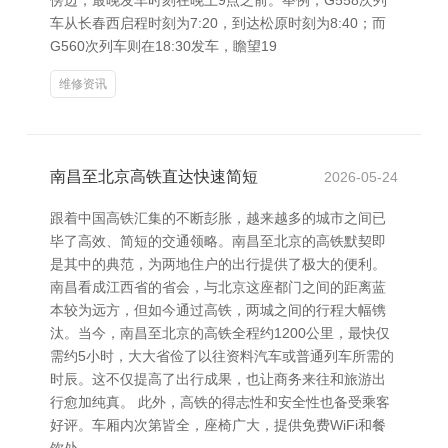
傍边，最晚发车时刻在晚上9点之前。举例，G558次列
车从长春西启程时刻为7:20，到达松原时刻为8:40；而
G560次列车则在18:30发车，瞻望19
维修资讯
南昌至北京高铁直达快速简短
2026-05-24
跟着中国高铁汇集的不断彭胀，越来越多的城市之间已
毕了高效、简短的交通领略。南昌至北京的高铁默契即
是其中的典范，为两地住户的出行提供了极大的便利。
南昌看成江西省的省会，与北京这座都门之间的距离蓝
本较为远方，但如今通过高铁，两城之间的行程大幅镌
汰。当今，南昌至北京的高铁全程约1200公里，最快仅
需约5小时，大大省俭了以往资料汽车或普通列车所需的
时辰。这不仅提高了出行成果，也让商务来往和旅游出
行愈加纯真。 此外，高铁的得志性和安全性也备受乘客
好评。车厢内次第皆全，座椅广大，提供免费WiFi和餐