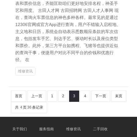
表和票价信息，齐能匡助咱们更好地安排名程，神圣手
艺和用度。 古田人才网 古田招聘网 古田人才人事网 现
在，查询火车票信息的神色多种各样。最常见的是通过
12306官网或官方App进行查询，用户不错输入启程地、
主义地和日历，系统会自动表示悉数顺应条款的车次信
息，包括发车手艺、到达手艺、驱动时长以及座位类型
和票价。此外，第三方平台如携程、飞猪等也提供近似
的查询干事，便捷用户对比不同平台的价钱和优惠行
径。 在
维修资讯
首页
上一页
1
2
3
4
下一页
末页
共
4
页
36
条记录
关于我们
服务指南
维修资讯
二手回收