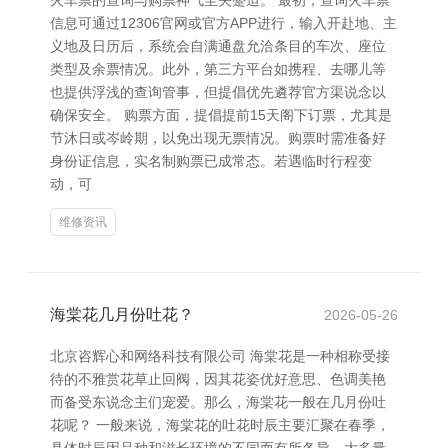
火车票的查询与购票神气至关蹙迫。 最初，查询火车票
信息可通过12306官网或官方APP进行，输入开赴地、主
义地及日历后，系统会自满通盘允洽条目的车次、座位
类型及余票情况。此外，第三方平台如携程、去哪儿等
也提供浮浅的查询管事，但提倡优先遴荐官方渠说念以
确保安全。 购票方面，提倡提前15天阁下订票，尤其是
节沐日或岑岭期，以免出现无票情况。购票时需准备好
身份证信息，实名制购票已成常态。若遇临时行程变
动，可
维修资讯
海棠花几月份吐花？
2026-05-26
北京咨辉心和网络科技有限公司 海棠花是一种相称受接
待的不雅赏花草止回阀，因其花姿优好意思、色调美艳
而备受东说念主们宠爱。那么，海棠花一般在几月份吐
花呢？ 一般来说，海棠花的吐花时辰主要汇聚在春季，