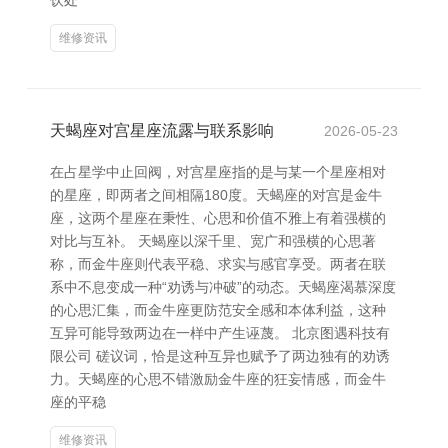
饮处
维修资讯
天蝎座对宫星座流露与联系影响
2026-05-23
在占星学中止回阀，对宫星座指的是与某一个星座相对
的星座，即两者之间相隔180度。天蝎座的对宫是金牛
座，这两个星座在秉性、心思和价值不雅上有着强横的
对比与互补。 天蝎座以深千里、宽广和强横的心思著
称，而金牛座则代表平稳、求实与感官享受。两者在联
系中不息变成一种“劝诱与冲破”的动态。天蝎座渴慕深度
的心思汇集，而金牛座更防范安全感和本体利益，这种
互异可能导致两边在一样中产生诬蔑。 北京图遇科技有
限公司 磋议词，恰是这种互异也赋予了两边独有的劝诱
力。天蝎座的心思不错激励金牛座的狂妄情感，而金牛
座的平稳
维修资讯