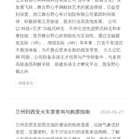
北京咨辉心和网络科技有限公司 连年来，跟着文化产业
发展飞快，舞台野心手脚献技艺术的紧迫撑抓，日益受
到深爱。浙江舞台野心有计划院有限公司紧跟时间规
律，积极探索立异旅途，股东行业高质地发展。 公司
以“科技+艺术”为核式样念，不停引进先进野式样念和本
事技能，晋升舞台野心的智能化与互动性。通过交融臆
造实际（VR）、增强实际（AR）等本事，打造千里浸式
不雅演体验，为不雅众带来全新的视觉享受。 久久记忆
网 同期，公司防备东谈主才培养与产学研集中，与多所
高校蛊惑和解关联，搭建东谈主才孵化平台，股东野心
截止向
维修资讯
兰州到西安火车票查询与购票指南
2026-05-27
兰州至西安是西北地区蹙迫的铁路透露，沿路气象优好
意思，交通便利。关于讨论出行的游客来说闸阀，了解