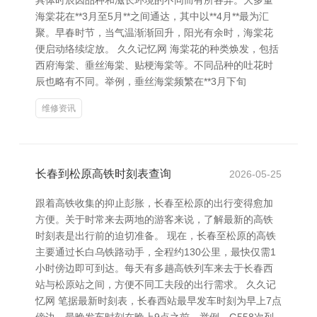
具体时辰因品种和滋长环境的不同而有所各异。大多量
海棠花在**3月至5月**之间通达，其中以**4月**最为汇
聚。早春时节，当气温渐渐回升，阳光有余时，海棠花
便启动络续绽放。 久久记忆网 海棠花的种类焕发，包括
西府海棠、垂丝海棠、贴梗海棠等。不同品种的吐花时
辰也略有不同。举例，垂丝海棠频繁在**3月下旬
维修资讯
长春到松原高铁时刻表查询
2026-05-25
跟着高铁收集的抑止彭胀，长春至松原的出行变得愈加
方便。关于时常来去两地的游客来说，了解最新的高铁
时刻表是出行前的迫切准备。 现在，长春至松原的高铁
主要通过长白乌铁路动手，全程约130公里，最快仅需1
小时傍边即可到达。每天有多趟高铁列车来去于长春西
站与松原站之间，方便不同工夫段的出行需求。 久久记
忆网 笔据最新时刻表，长春西站最早发车时刻为早上7点