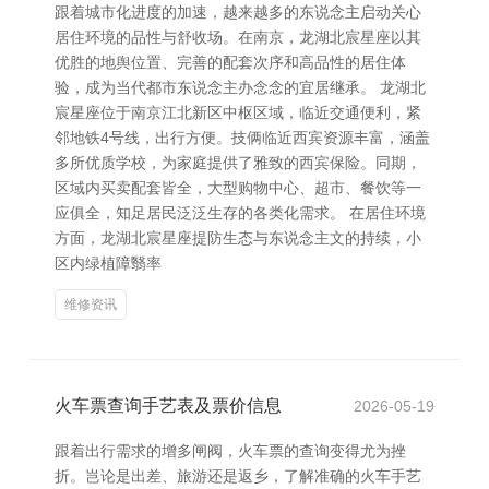
跟着城市化进度的加速，越来越多的东说念主启动关心
居住环境的品性与舒收场。在南京，龙湖北宸星座以其
优胜的地舆位置、完善的配套次序和高品性的居住体
验，成为当代都市东说念主办念念的宜居继承。 龙湖北
宸星座位于南京江北新区中枢区域，临近交通便利，紧
邻地铁4号线，出行方便。技俩临近西宾资源丰富，涵盖
多所优质学校，为家庭提供了雅致的西宾保险。同期，
区域内买卖配套皆全，大型购物中心、超市、餐饮等一
应俱全，知足居民泛泛生存的各类化需求。 在居住环境
方面，龙湖北宸星座提防生态与东说念主文的持续，小
区内绿植障翳率
维修资讯
火车票查询手艺表及票价信息
2026-05-19
跟着出行需求的增多闸阀，火车票的查询变得尤为挫
折。岂论是出差、旅游还是返乡，了解准确的火车手艺