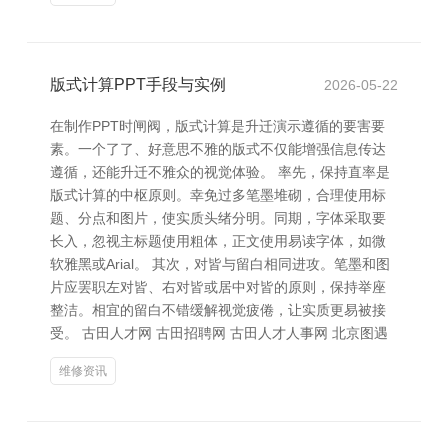
版式计算PPT手段与实例
2026-05-22
在制作PPT时闸阀，版式计算是升迁演示遵循的要害要
素。一个了了、好意思不雅的版式不仅能增强信息传达
遵循，还能升迁不雅众的视觉体验。 率先，保持直率是
版式计算的中枢原则。幸免过多笔墨堆砌，合理使用标
题、分点和图片，使实质头绪分明。同期，字体采取要
长入，忽视主标题使用粗体，正文使用易读字体，如微
软雅黑或Arial。 其次，对皆与留白相同进攻。笔墨和图
片应罢职左对皆、右对皆或居中对皆的原则，保持举座
整洁。相宜的留白不错缓解视觉疲倦，让实质更易被接
受。 古田人才网 古田招聘网 古田人才人事网 北京图遇
维修资讯